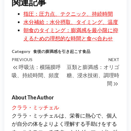
関連記事
指圧：圧力点、テクニック、持続時間
水分補給：水分摂取、タイミング、温度
朝食のタイミング：膨満感を最小限に抑
えるための理想的な時間と食べ合わせ
Category
食後の膨満感を引き起こす食品
Post
Previous
PREVIOUS
NEXT
Next
呼吸法：横隔膜呼
豆類と膨満感：オリゴ
navigation
Post
Post
吸、持続時間、頻度
糖、浸水技術、調理時
間
About The Author
クララ・ミッチェル
クララ・ミッチェルは、栄養に熱心で、個人
が自分の体をよりよく理解する手助けをする