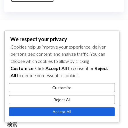
リンク
We respect your privacy
私たちの物語
Cookies help us improve your experience, deliver
personalized content, and analyze traffic. You can
すべての投稿
choose which cookies to allow by clicking
お問い合わせ
Customize
. Click
Accept All
to consent or
Reject
All
to decline non-essential cookies.
カテゴリ
Customize
食後の膨満感のための食事のタイミング
Reject All
食後の膨満感を和らげるための戦略
食後の膨満感を引き起こす食品
Accept All
検索