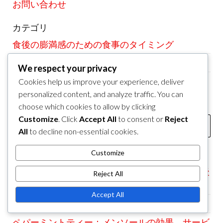
お問い合わせ
カテゴリ
食後の膨満感のための食事のタイミング
食後の膨満感を和らげるための戦略
We respect your privacy
食後の膨満感を引き起こす食品
Cookies help us improve your experience, deliver
personalized content, and analyze traffic. You can
検索
choose which cookies to allow by clicking
Customize
. Click
Accept All
to consent or
Reject
Search
All
to decline non-essential cookies.
for:
Customize
最近の投稿
軽い運動：ウォーキングの利点、持続時間、食後
Reject All
のタイミング
Accept All
食事のペース：速度と膨満感への影響
ペパーミントティー：メンソールの効果、サービ