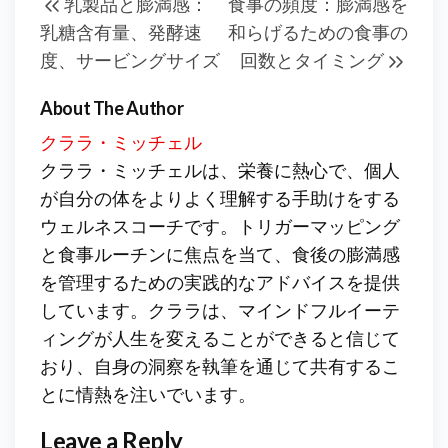
乳製品と膨満感：
食事の頻度：膨満感を
navigation
Post
Post
乳糖含有量、発酵速
和らげるための食事の
度、サービングサイズ
回数とタイミング
About The Author
クララ・ミッチェル
クララ・ミッチェルは、栄養に熱心で、個人
が自分の体をよりよく理解する手助けをする
ウェルネスコーチです。トリガーマッピング
と食事ルーチンに焦点を当て、食後の膨満感
を管理するための実践的なアドバイスを提供
しています。クララは、マインドフルイーテ
ィングが人生を変えることができると信じて
おり、自身の洞察を執筆を通じて共有するこ
とに情熱を注いでいます。
Leave a Reply