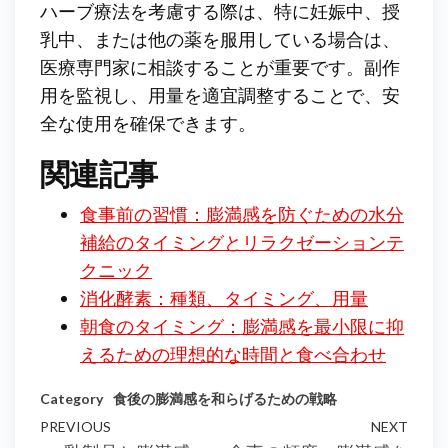
ハーブ療法を考慮する際は、特に妊娠中、授
乳中、または他の薬を服用している場合は、
医療専門家に相談することが重要です。副作
用を監視し、用量を適宜調整することで、安
全な使用を確保できます。
関連記事
食事前の習慣：膨満感を防ぐための水分
補給のタイミングとリラクゼーションテ
クニック
消化酵素：種類、タイミング、用量
朝食のタイミング：膨満感を最小限に抑
えるための理想的な時間と食べ合わせ
Category
食後の膨満感を和らげるための戦略
Post
Previous
PREVIOUS
NEXT
Next