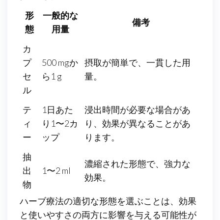
形
一般的な
備考
態
用量
カ
プ
500 mgか
摂取が簡単で、一貫した用
セ
ら1 g
量。
ル
テ
1日あた
浸出時間が必要な場合があ
ィ
り1〜2カ
り、効果が異なることがあ
ー
ップ
ります。
抽
濃縮された形態で、強力な
出
1〜2 ml
効果。
物
ハーブ療法の適切な形態を選ぶことは、効果
と使いやすさの両方に影響を与える可能性が