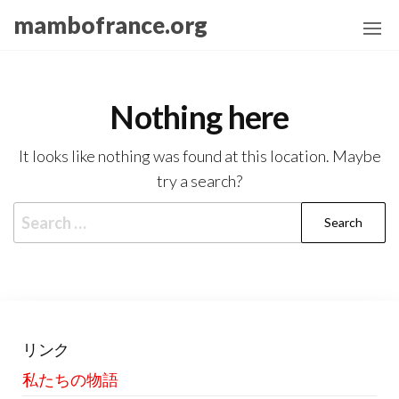
Skip
mambofrance.org
to
the
content
Nothing here
It looks like nothing was found at this location. Maybe
try a search?
Search
for:
リンク
私たちの物語